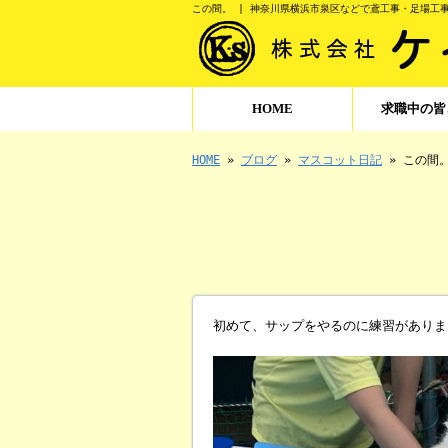
この間。 | 神奈川県横浜市泉区などで鳶工事・足場工
HOME
求職中の皆
HOME
»
ブログ
»
マスコット日記
» この間
初めて、サップをやるのに練習がありま